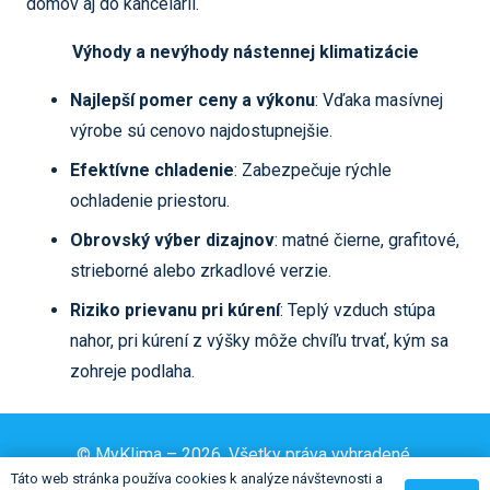
domov aj do kancelárií.
Výhody a nevýhody nástennej klimatizácie
Najlepší pomer ceny a výkonu
: Vďaka masívnej
výrobe sú cenovo najdostupnejšie.
Efektívne chladenie
: Zabezpečuje rýchle
ochladenie priestoru.
Obrovský výber dizajnov
: matné čierne, grafitové,
strieborné alebo zrkadlové verzie.
Riziko prievanu pri kúrení
: Teplý vzduch stúpa
nahor, pri kúrení z výšky môže chvíľu trvať, kým sa
zohreje podlaha.
© MyKlima – 2026. Všetky práva vyhradené.
Táto web stránka používa cookies k analýze návštevnosti a