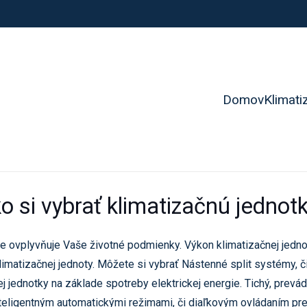
Domov
Klimati
o si vybrať klimatizačnú jednot
ože ovplyvňuje Vaše životné podmienky. Výkon klimatizačnej jedno
limatizačnej jednoty. Môžete si vybrať Nástenné split systémy, č
j jednotky na základe spotreby elektrickej energie. Tichý, prevád
teligentným automatickými režimami, či diaľkovým ovládaním pre