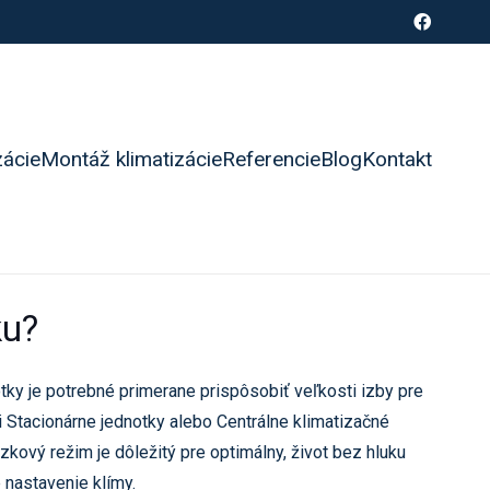
zácie
Montáž klimatizácie
Referencie
Blog
Kontakt
ku?
tky je potrebné primerane prispôsobiť veľkosti izby pre
i Stacionárne jednotky alebo Centrálne klimatizačné
zkový režim je dôležitý pre optimálny, život bez hluku
 nastavenie klímy.